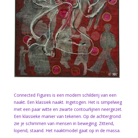
Connected Figures is een modern schilderij van een
naakt. Een klassiek naakt. Ingetogen. Het is simpelweg
met een paar witte en zwarte contourlijnen neergezet.
Een klassieke manier van tekenen. Op de achtergrond
zie je schimmen van mensen in beweging. Zittend,
lopend, staand. Het naaktmodel gaat op in de massa.