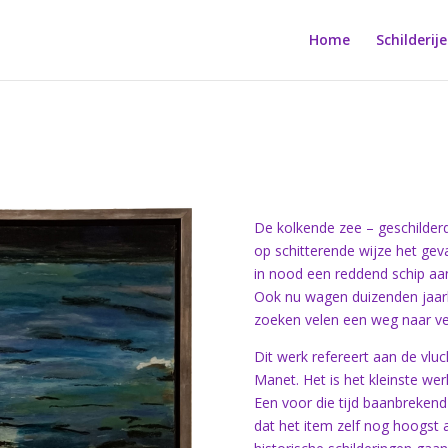
Home
Schilderij
De kolkende zee – geschilderd
op schitterende wijze het gev
in nood een reddend schip aan 
Ook nu wagen duizenden jaarl
zoeken velen een weg naar vei
Dit werk refereert aan de vlu
Manet. Het is het kleinste we
Een voor die tijd baanbrekend
dat het item zelf nog hoogst ac