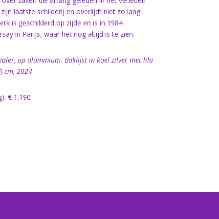
 over zaken die al lang geleden in het verleden
zijn laatste schilderij en overlijdt niet zo lang
rk is geschilderd op zijde en is in 1984
 in Parijs, waar het nog altijd is te zien.
sealer, op aluminium. Baklijst in koel zilver met lila
d) cm, 2024
g): € 1.190