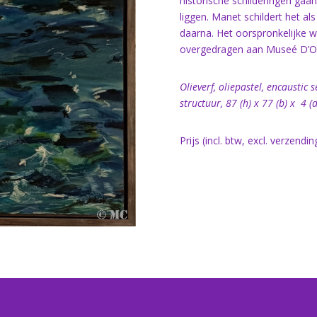
historische schilderingen gaan
liggen. Manet schildert het als 
daarna. Het oorspronkelijke we
overgedragen aan Museé D’Orsay
Olieverf, oliepastel, encaustic 
structuur, 87 (h) x 77 (b) x 4 (
Prijs (incl. btw, excl. verzendin